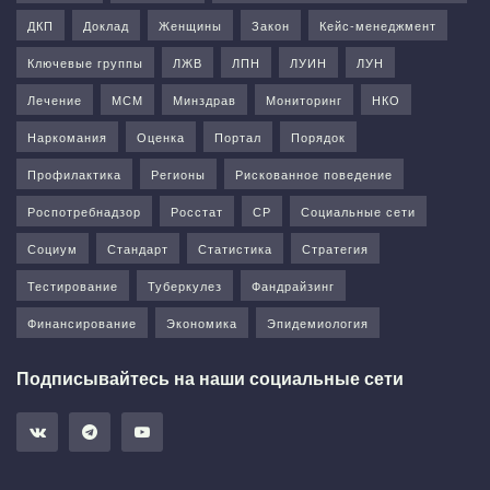
ДКП
Доклад
Женщины
Закон
Кейс-менеджмент
Ключевые группы
ЛЖВ
ЛПН
ЛУИН
ЛУН
Лечение
МСМ
Минздрав
Мониторинг
НКО
Наркомания
Оценка
Портал
Порядок
Профилактика
Регионы
Рискованное поведение
Роспотребнадзор
Росстат
СР
Социальные сети
Социум
Стандарт
Статистика
Стратегия
Тестирование
Туберкулез
Фандрайзинг
Финансирование
Экономика
Эпидемиология
Подписывайтесь на наши социальные сети