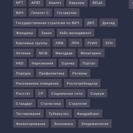
NFT
АРВТ
Анализ
Барьеры
ВЕЦА
ВИЧ
Гепатит С
Госзакупки
Государственная стратегия по ВИЧ
ДКП
Доклад
Женщины
Закон
Кейс-менеджмент
Ключевые группы
ЛЖВ
ЛПН
ЛУИН
ЛУН
Лечение
МСМ
Минздрав
Мониторинг
НКО
Наркомания
Оценка
Портал
Порядок
Профилактика
Регионы
Рискованное поведение
Роспотребнадзор
Росстат
СР
Социальные сети
Социум
Стандарт
Статистика
Стратегия
Тестирование
Туберкулез
Фандрайзинг
Финансирование
Экономика
Эпидемиология