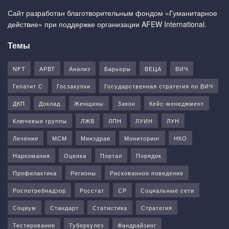
Сайт разработан благотворительным фондом «Гуманитарное
действие» при поддержке организации AFEW International.
Темы
NFT
АРВТ
Анализ
Барьеры
ВЕЦА
ВИЧ
Гепатит С
Госзакупки
Государственная стратегия по ВИЧ
ДКП
Доклад
Женщины
Закон
Кейс-менеджмент
Ключевые группы
ЛЖВ
ЛПН
ЛУИН
ЛУН
Лечение
МСМ
Минздрав
Мониторинг
НКО
Наркомания
Оценка
Портал
Порядок
Профилактика
Регионы
Рискованное поведение
Роспотребнадзор
Росстат
СР
Социальные сети
Социум
Стандарт
Статистика
Стратегия
Тестирование
Туберкулез
Фандрайзинг