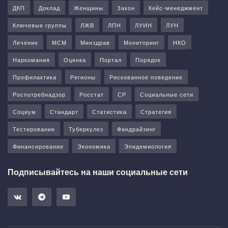
ДКП
Доклад
Женщины
Закон
Кейс-менеджмент
Ключевые группы
ЛЖВ
ЛПН
ЛУИН
ЛУН
Лечение
МСМ
Минздрав
Мониторинг
НКО
Наркомания
Оценка
Портал
Порядок
Профилактика
Регионы
Рискованное поведение
Роспотребнадзор
Росстат
СР
Социальные сети
Социум
Стандарт
Статистика
Стратегия
Тестирование
Туберкулез
Фандрайзинг
Финансирование
Экономика
Эпидемиология
Подписывайтесь на наши социальные сети