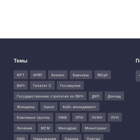
Темы
П
NFT
АРВТ
Анализ
Барьеры
ВЕЦА
ВИЧ
Гепатит С
Госзакупки
Государственная стратегия по ВИЧ
ДКП
Доклад
Женщины
Закон
Кейс-менеджмент
Ключевые группы
ЛЖВ
ЛПН
ЛУИН
ЛУН
Лечение
МСМ
Минздрав
Мониторинг
НКО
Наркомания
Оценка
Портал