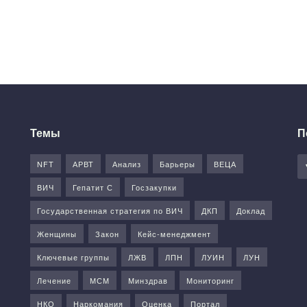
Темы
П
NFT
АРВТ
Анализ
Барьеры
ВЕЦА
ВИЧ
Гепатит С
Госзакупки
Государственная стратегия по ВИЧ
ДКП
Доклад
Женщины
Закон
Кейс-менеджмент
Ключевые группы
ЛЖВ
ЛПН
ЛУИН
ЛУН
Лечение
МСМ
Минздрав
Мониторинг
НКО
Наркомания
Оценка
Портал