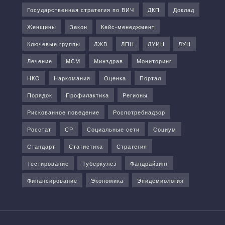
Государственная стратегия по ВИЧ
ДКП
Доклад
Женщины
Закон
Кейс-менеджмент
Ключевые группы
ЛЖВ
ЛПН
ЛУИН
ЛУН
Лечение
МСМ
Минздрав
Мониторинг
НКО
Наркомания
Оценка
Портал
Порядок
Профилактика
Регионы
Рискованное поведение
Роспотребнадзор
Росстат
СР
Социальные сети
Социум
Стандарт
Статистика
Стратегия
Тестирование
Туберкулез
Фандрайзинг
Финансирование
Экономика
Эпидемиология