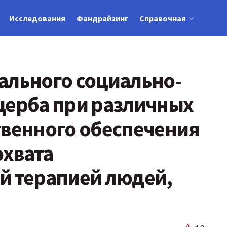
Исследования
Фандрайзинг
Справочная
ального социально-
щерба при различных
твенного обеспечения
охвата
й терапией людей,