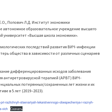
Е.О., Попович Л.Д. Институт экономики
ое автономное образовательное учреждение высшего
й университет «Высшая школа экономики».
миологических последствий развития ВИЧ-инфекции
отерь общества в зависимости от различных сценариев
вание дифференцированных исходов заболевания
ния антиретровирусной терапией (АРВТ) ВИЧ-
нциальных потерянных/сохраненных лет жизни и их
ве в 5 лет (2019–2023).
pri-razlichnyh-stsenariyah-lekarstvennogo-obespecheniya-i-raznyh-
s-vich
Скачать