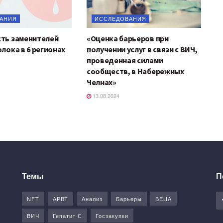
АНИЯ
ИССЛЕДОВАНИЯ
ть заменителей
«Оценка барьеров при
лока в 6 регионах
получении услуг в связи с ВИЧ,
проведенная силами
сообществ, в Набережных
Челнах»
13.08.2024
Темы
П
NFT
АРВТ
Анализ
Барьеры
ВЕЦА
ВИЧ
Гепатит С
Госзакупки