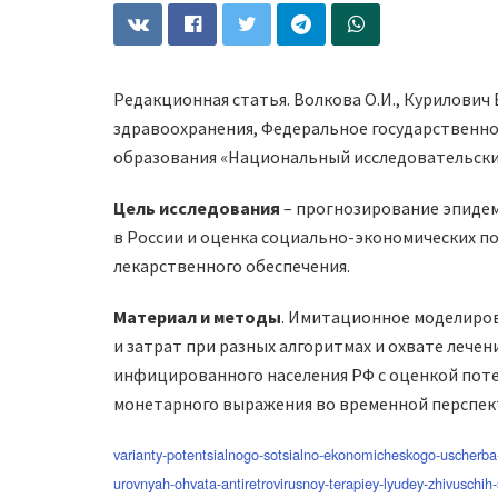
Редакционная статья. Волкова О.И., Курилович 
здравоохранения, Федеральное государственн
образования «Национальный исследовательски
Цель исследования
– прогнозирование эпиде
в России и оценка социально-экономических п
лекарственного обеспечения.
Материал и методы
. Имитационное моделиро
и затрат при разных алгоритмах и охвате лече
инфицированного населения РФ с оценкой поте
монетарного выражения во временной перспекти
varianty-potentsialnogo-sotsialno-ekonomicheskogo-uscherba-
urovnyah-ohvata-antiretrovirusnoy-terapiey-lyudey-zhivuschih-