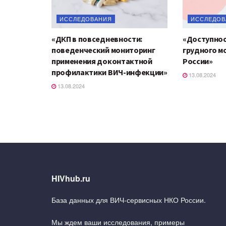
ИССЛЕДОВАНИЯ
ИССЛЕДОВ
«ДКП в повседневности:
«Доступнос
поведенческий мониторинг
грудного мо
применения доконтактной
России»
профилактики ВИЧ-инфекции»
13.08.2024
13.08.2024
HIVhub.ru
База данных для ВИЧ-сервисных НКО России.
Мы ждем ваши исследования, примеры