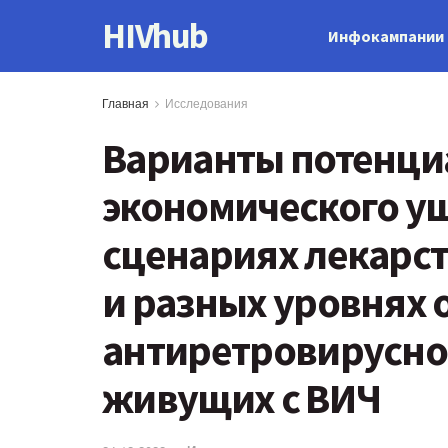
HIVhub
Инфокампании
Главная
Исследования
Варианты потенци
экономического у
сценариях лекарс
и разных уровнях 
антиретровирусно
живущих с ВИЧ