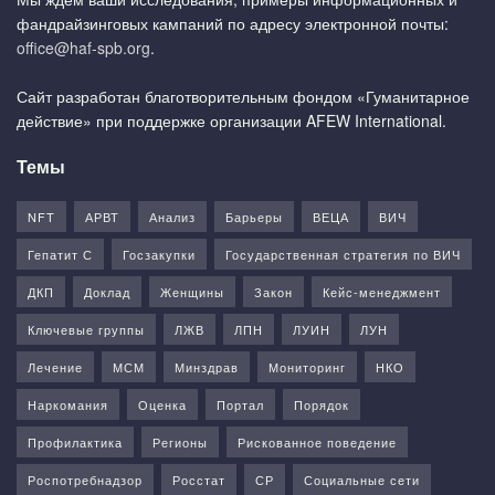
фандрайзинговых кампаний по адресу электронной почты:
office@haf-spb.org
.
Сайт разработан благотворительным фондом «Гуманитарное
действие» при поддержке организации AFEW International.
Темы
NFT
АРВТ
Анализ
Барьеры
ВЕЦА
ВИЧ
Гепатит С
Госзакупки
Государственная стратегия по ВИЧ
ДКП
Доклад
Женщины
Закон
Кейс-менеджмент
Ключевые группы
ЛЖВ
ЛПН
ЛУИН
ЛУН
Лечение
МСМ
Минздрав
Мониторинг
НКО
Наркомания
Оценка
Портал
Порядок
Профилактика
Регионы
Рискованное поведение
Роспотребнадзор
Росстат
СР
Социальные сети