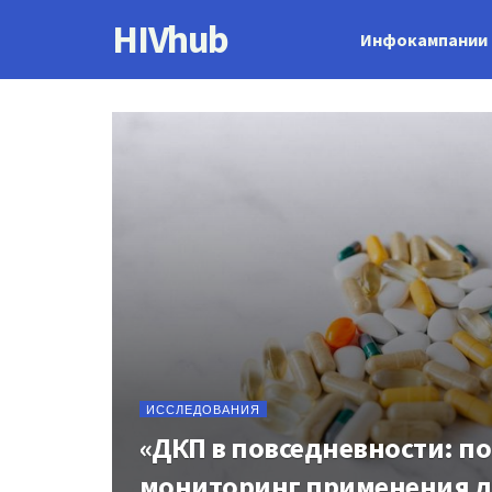
HIVhub
Инфокампании
ИССЛЕДОВАНИЯ
«ДКП в повседневности: п
мониторинг применения 