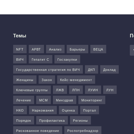
Темы
П
NFT
АРВТ
Анализ
Барьеры
ВЕЦА
ВИЧ
Гепатит С
Госзакупки
Государственная стратегия по ВИЧ
ДКП
Доклад
Женщины
Закон
Кейс-менеджмент
Ключевые группы
ЛЖВ
ЛПН
ЛУИН
ЛУН
Лечение
МСМ
Минздрав
Мониторинг
НКО
Наркомания
Оценка
Портал
Порядок
Профилактика
Регионы
Рискованное поведение
Роспотребнадзор